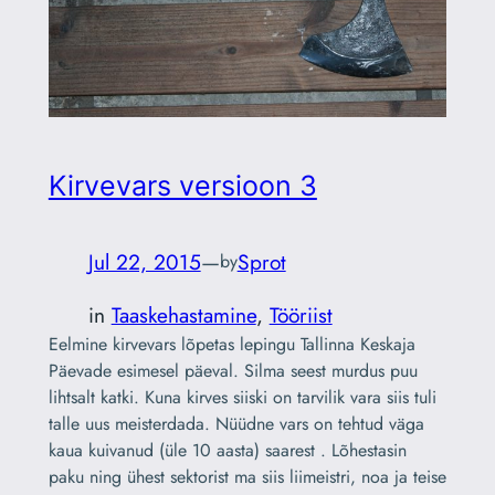
Kirvevars versioon 3
Jul 22, 2015
—
Sprot
by
in
Taaskehastamine
, 
Tööriist
Eelmine kirvevars lõpetas lepingu Tallinna Keskaja
Päevade esimesel päeval. Silma seest murdus puu
lihtsalt katki. Kuna kirves siiski on tarvilik vara siis tuli
talle uus meisterdada. Nüüdne vars on tehtud väga
kaua kuivanud (üle 10 aasta) saarest . Lõhestasin
paku ning ühest sektorist ma siis liimeistri, noa ja teise