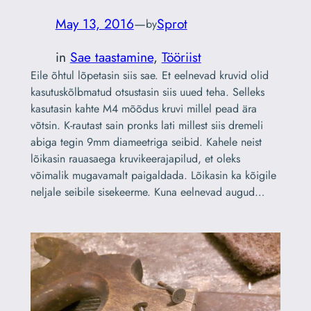
May 13, 2016
—
Sprot
by
in
Sae taastamine
, 
Tööriist
Eile õhtul lõpetasin siis sae. Et eelnevad kruvid olid
kasutuskõlbmatud otsustasin siis uued teha. Selleks
kasutasin kahte M4 mõõdus kruvi millel pead ära
võtsin. K-rautast sain pronks lati millest siis dremeli
abiga tegin 9mm diameetriga seibid. Kahele neist
lõikasin rauasaega kruvikeerajapilud, et oleks
võimalik mugavamalt paigaldada. Lõikasin ka kõigile
neljale seibile sisekeerme. Kuna eelnevad augud…