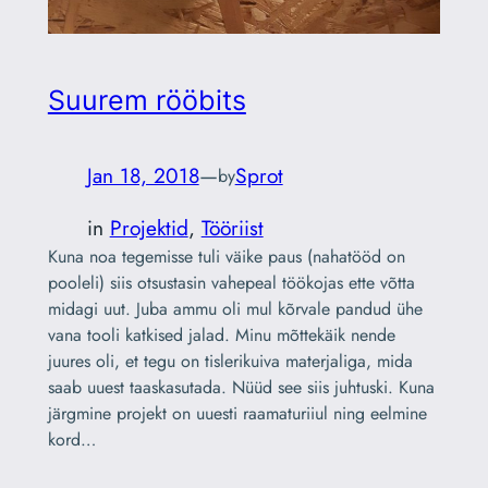
Suurem rööbits
Jan 18, 2018
—
Sprot
by
in
Projektid
, 
Tööriist
Kuna noa tegemisse tuli väike paus (nahatööd on
pooleli) siis otsustasin vahepeal töökojas ette võtta
midagi uut. Juba ammu oli mul kõrvale pandud ühe
vana tooli katkised jalad. Minu mõttekäik nende
juures oli, et tegu on tislerikuiva materjaliga, mida
saab uuest taaskasutada. Nüüd see siis juhtuski. Kuna
järgmine projekt on uuesti raamaturiiul ning eelmine
kord…