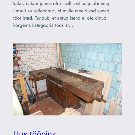
kalasabatapi juures oleks sellisest palju abi ning
ilmselt ka sellepärast, et mulle meeldivad vanad
tööriistad. Tundub, et antud isend ei ole olnud
kõrgema kategooria tööriist,…
Uus tööpink