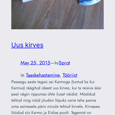
Uus kirves
May 25, 2015
—
Sprot
by
in
Taaskehastamine
, 
Tööriist
Peaaegu aasta tagasi sai Karmoga (tuntud ka kui
Karmus) räägitud ideest uus kirves, kui ta reisiva ääsi
peal nägin rippumas ühte ilusat näidist. Mõeldud
tehtud ning nüüd jõudsin lõpuks varre taha panna
oma esimesele päris minule tehtud kirvele. Kirvepea
löödud siis Karmo ja Eidise poolt. Tegemist on