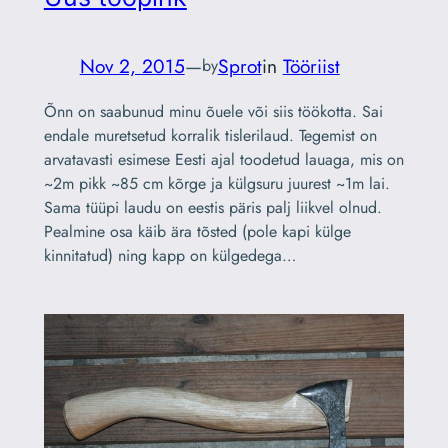
Nov 2, 2015
—
Sprot
in
Tööriist
by
Õnn on saabunud minu õuele või siis töökotta. Sai
endale muretsetud korralik tislerilaud. Tegemist on
arvatavasti esimese Eesti ajal toodetud lauaga, mis on
~2m pikk ~85 cm kõrge ja külgsuru juurest ~1m lai.
Sama tüüpi laudu on eestis päris palj liikvel olnud.
Pealmine osa käib ära tõsted (pole kapi külge
kinnitatud) ning kapp on külgedega…