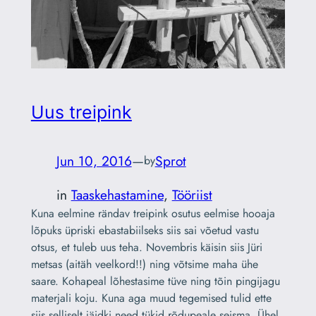
Uus treipink
Jun 10, 2016
—
Sprot
by
in
Taaskehastamine
, 
Tööriist
Kuna eelmine rändav treipink osutus eelmise hooaja
lõpuks üpriski ebastabiilseks siis sai võetud vastu
otsus, et tuleb uus teha. Novembris käisin siis Jüri
metsas (aitäh veelkord!!) ning võtsime maha ühe
saare. Kohapeal lõhestasime tüve ning tõin pingijagu
materjali koju. Kuna aga muud tegemised tulid ette
siis selliselt jäidki need tükid rõdupeale seisma. Ühel