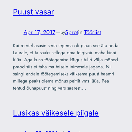
Puust vasar
Apr 17, 2017
—
Sprot
in
Tööriist
by
Kui reedel asusin seda tegema oli plaan see ära anda
Laurale, et ta saaks sellega oma telgivaiu maha kinni
lüüa. Aga kuna töötegemise käigus tulid välja mõned
praod siis ei taha ma teisele inimesele jagada. Nii
saingi endale töötegemiseks väiksema puust haamri
millega peaks olema mõnus peitlit vms lüüa. Pea
tehtud õunapuust ning vars saarest.…
Lusikas väikesele piigale