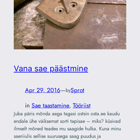
Vana sae päästmine
Apr 29, 2016
—
Sprot
by
in
Sae taastamine
, 
Tööriist
Juba päris mõnda aega tagasi ostsin osta.ee kaudu
endale ühe väiksemat sorti tapisae – miks? küsivad
ilmselt mõned teades mu saagide hulka. Kuna minu
saeriiulis sellise suurusega saag puudus ja