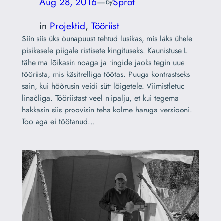
Aug 28, 2016
—
Sprot
by
in
Projektid
, 
Tööriist
Siin siis üks õunapuust tehtud lusikas, mis läks ühele
pisikesele piigale ristisete kingituseks. Kaunistuse L
tähe ma lõikasin noaga ja ringide jaoks tegin uue
tööriista, mis käsitrelliga töötas. Puuga kontrastseks
sain, kui hõõrusin veidi sütt lõigetele. Viimistletud
linaõliga. Tööriistast veel niipalju, et kui tegema
hakkasin siis proovisin teha kolme haruga versiooni.
Too aga ei töötanud…