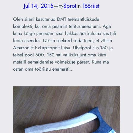
Jul 14, 2015
—
Sprot
in
Tööriist
by
Olen siiani kasutanud DMT teemantluiskude
komplekti, kui oma peamist teritusmeediumi. Aga
kuna kõige jämedam seal hakkas ära kuluma siis tuli
leida asendus. Läksin seekord seda teed, et võtsin
Amazonist EzLap topelt luisu. Ühelpool siis 150 ja
teisel pool 600. 150 sai valikuks just oma kiire
metalli eemaldamise võimekuse pärast. Kuna ma
ostan oma tööriistu enamasti…