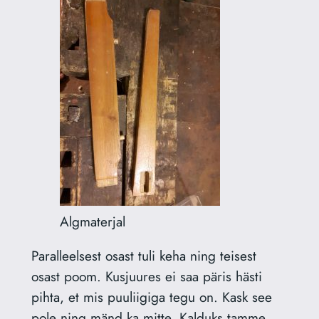
Algmaterjal
Paralleelsest osast tuli keha ning teisest
osast poom. Kusjuures ei saa päris hästi
pihta, et mis puuliigiga tegu on. Kask see
pole ning mänd ka mitte. Kalduks tamme