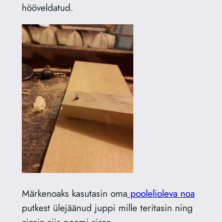
hööveldatud.
Märkenoaks kasutasin oma
poolelioleva noa
putkest ülejäänud juppi mille teritasin ning
ajasin siis poomi sisse.