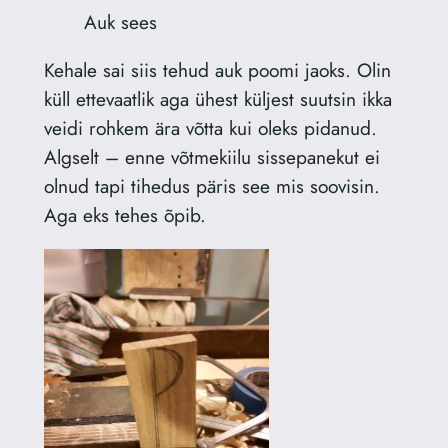
Auk sees
Kehale sai siis tehud auk poomi jaoks. Olin
küll ettevaatlik aga ühest küljest suutsin ikka
veidi rohkem ära võtta kui oleks pidanud.
Algselt – enne võtmekiilu sissepanekut ei
olnud tapi tihedus päris see mis soovisin.
Aga eks tehes õpib.