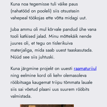
Kuna noa tegemisse tuli väike paus
(nahatööd on pooleli) siis otsustasin
vahepeal töökojas ette võtta midagi uut.
Juba ammu oli mul kõrvale pandud ühe vana
tooli katkised jalad. Minu mõttekäik nende
juures oli, et tegu on tislerikuiva
materjaliga, mida saab uuest taaskasutada.
Nüüd see siis juhtuski.
Kuna järgmine projekt on uuesti
raamaturiiul
ning eelmine kord oli kehv olemasoleva
rööbitsaga kaugemat triipu tõmmata lauale
siis sai võetud plaani uus suurem rööbits
valmistada.