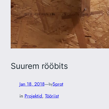
Suurem rööbits
Jan 18, 2018
—
Sprot
by
in
Projektid
, 
Tööriist