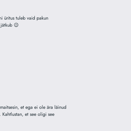
ni üritus tuleb vaid pakun
 jätkub 😉
maitsesin, et ega ei ole ära läinud
 Kahtlustan, et see oligi see