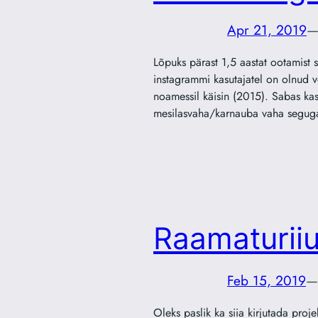
Apr 21, 2019
Lõpuks pärast 1,5 aastat ootamist
instagrammi kasutajatel on olnud võ
noamessil käisin (2015). Sabas kasu
mesilasvaha/karnauba vaha segu
Raamaturiiu
Feb 15, 2019
—
Oleks paslik ka siia kirjutada proje