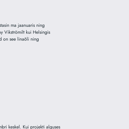
tasin ma jaanuaris ning
y Vikströmilt kui Helsingis
d on see linaõli ning
mbri keskel. Kui projekti alguses