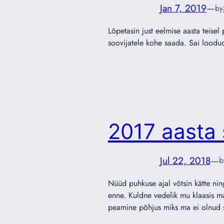
Jan 7, 2019
—
by
Lõpetasin just eelmise aasta teisel
soovijatele kohe saada. Sai loodu
2017 aasta 
Jul 22, 2018
—
b
Nüüd puhkuse ajal võtsin kätte ning
enne. Kuldne vedelik mu klaasis mai
peamine põhjus miks ma ei olnud 