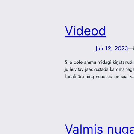
Videod
Jun 12, 2023
—
Siia pole ammu midagi kirjutanud, 
ju huvitav jäädvustada ka oma tege
kanali ära ning nüüdsest on seal v
Valmis nug