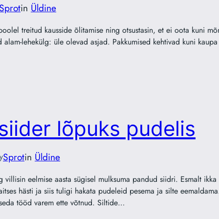
Sprot
in
Üldine
 poolel treitud kausside õlitamise ning otsustasin, et ei oota kuni mõ
d alam-lehekülg: üle olevad asjad. Pakkumised kehtivad kuni kaupa
siider lõpuks pudelis
Sprot
in
Üldine
y
 villisin eelmise aasta sügisel mulksuma pandud siidri. Esmalt ikka 
tses hästi ja siis tuligi hakata pudeleid pesema ja silte eemaldama.
seda tööd varem ette võtnud. Siltide…