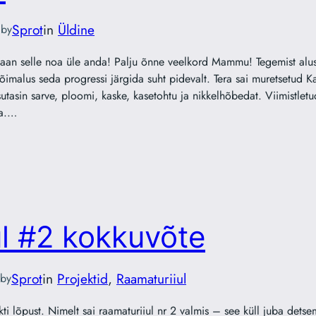
—
Sprot
in
Üldine
by
 saan selle noa üle anda! Palju õnne veelkord Mammu! Tegemist alus
imalus seda progressi järgida suht pidevalt. Tera sai muretsetud Ka
tasin sarve, ploomi, kaske, kasetohtu ja nikkelhõbedat. Viimistletu
ga.…
l #2 kokkuvõte
Sprot
in
Projektid
, 
Raamaturiiul
by
kti lõpust. Nimelt sai raamaturiiul nr 2 valmis – see küll juba detse