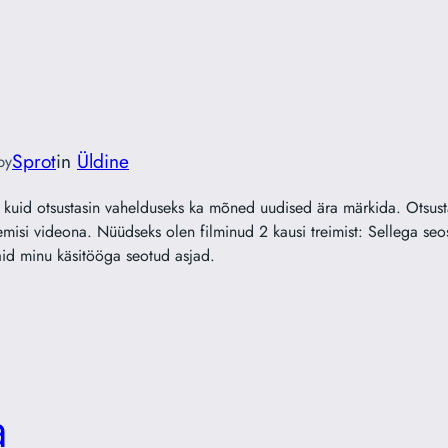
Sprot
in
Üldine
by
kuid otsustasin vahelduseks ka mõned uudised ära märkida. Otsustasi
misi videona. Nüüdseks olen filminud 2 kausi treimist: Sellega seo
aid minu käsitööga seotud asjad.
a