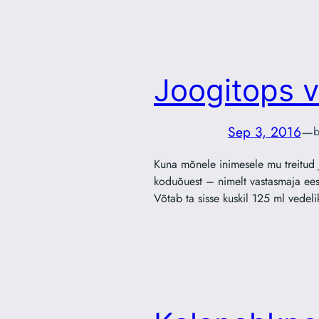
Joogitops v
Sep 3, 2016
—
b
Kuna mõnele inimesele mu treitud j
koduõuest – nimelt vastasmaja eest 
Võtab ta sisse kuskil 125 ml vedel