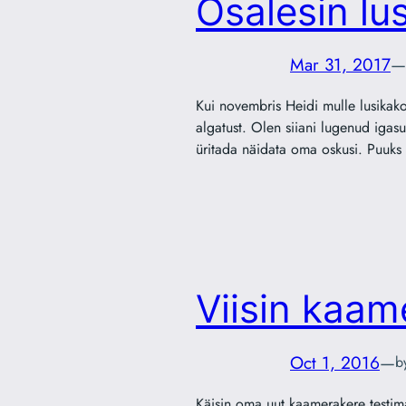
Osalesin lu
Mar 31, 2017
—
Kui novembris Heidi mulle lusikakon
algatust. Olen siiani lugenud igasu
üritada näidata oma oskusi. Puuks
Viisin kaam
Oct 1, 2016
—
b
Käisin oma uut kaamerakere testim