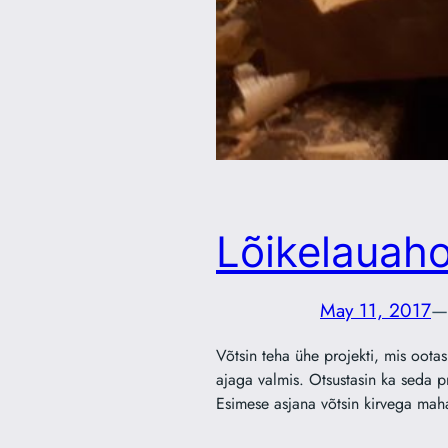
Lõikelauaho
May 11, 2017
—
Võtsin teha ühe projekti, mis oota
ajaga valmis. Otsustasin ka seda pr
Esimese asjana võtsin kirvega mah