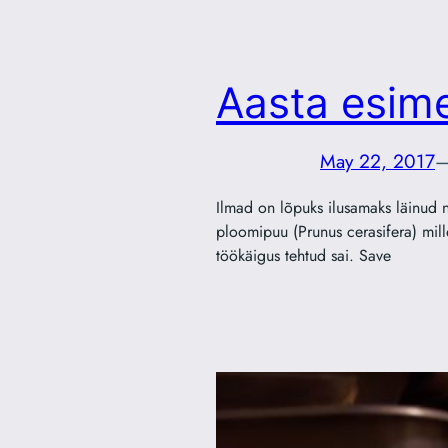
Aasta esim
May 22, 2017
Ilmad on lõpuks ilusamaks läinud ni
ploomipuu (Prunus cerasifera) mil
töökäigus tehtud sai. Save