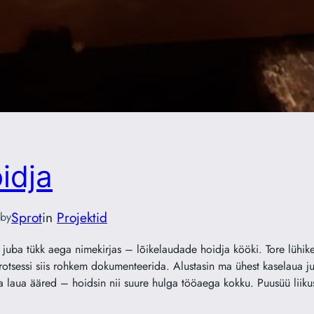
idja
Sprot
in
Projektid
by
s juba tükk aega nimekirjas – lõikelaudade hoidja kööki. Tore lühike
otsessi siis rohkem dokumenteerida. Alustasin ma ühest kaselaua jupi
a laua ääred – hoidsin nii suure hulga tööaega kokku. Puusüü liik