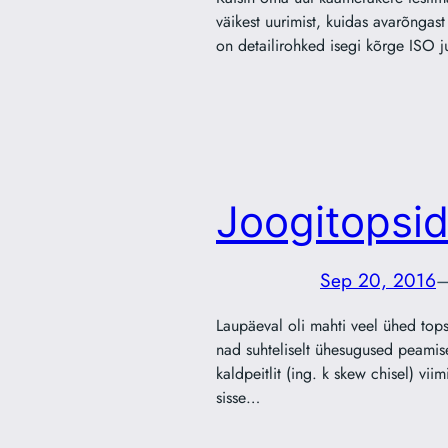
väikest uurimist, kuidas avarõngast
on detailirohked isegi kõrge ISO
Joogitopsid
Sep 20, 2016
Laupäeval oli mahti veel ühed tops
nad suhteliselt ühesugused peamise
kaldpeitlit (ing. k skew chisel) vi
sisse…