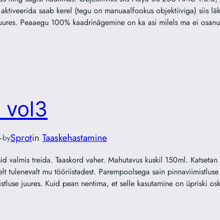
 aktiveerida saab kerel (tegu on manuaalfookus objektiiviga) siis lä
 juures. Peaaegu 100% kaadrinägemine on ka asi milels ma ei osa
 vol3
—
Sprot
in
Taaskehastamine
by
id valmis treida. Taaskord vaher. Mahutavus kuskil 150ml. Katsetan 
lt tulenevalt mu tööriistadest. Parempoolsega sain pinnaviimistluse
imistluse juures. Kuid pean nentima, et selle kasutamine on üpriski 