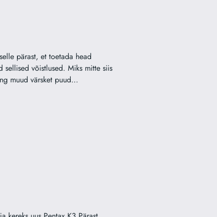
selle pärast, et toetada head
sellised võistlused. Miks mitte siis
 ning muud värsket puud…
ja kereks uus Pentax K3 Pärast