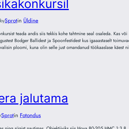
sikakonkursil
Sprot
in
Üldine
by
kursist teada andis siis tekkis kohe tahtmine seal osaleda. Kas või 
gustest Bodger Ballidest ja Spoonfestidest kus igaaastaselt toimuvad 
 valisin ploomi, kuna olin selle just omandanud töökaaslase käest
era jalutama
Sprot
in
Fotondus
y
as ning sügist nautimas. Objektiiviks siis Hoya 80-205 HMC 1:3.8, 