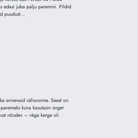
ks edasi juba palju paremini. Pildid
nud puudust…
ka erinevaid välisvorme. Seest on
 paremaks kuna kasutasin sirget
oskust nõudev – väga kerge oli