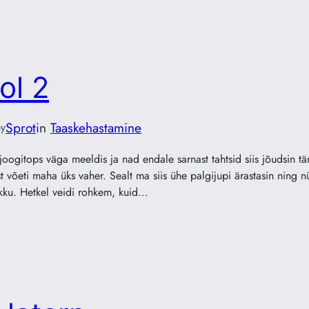
ol 2
Sprot
in
Taaskehastamine
y
oogitops väga meeldis ja nad endale sarnast tahtsid siis jõudsin tän
võeti maha üks vaher. Sealt ma siis ühe palgijupi ärastasin ning nüü
ikku. Hetkel veidi rohkem, kuid…