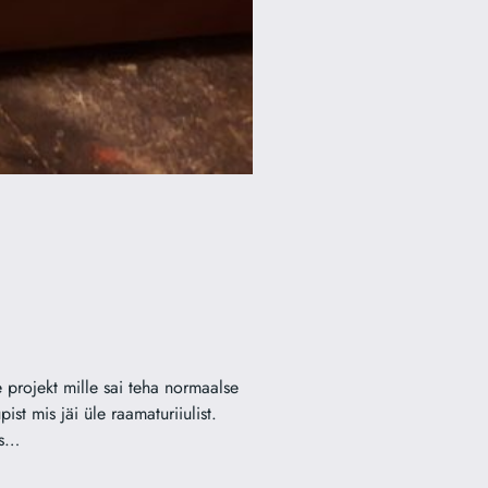
 projekt mille sai teha normaalse
st mis jäi üle raamaturiiulist.
us…