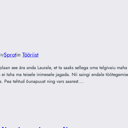
Sprot
in
Tööriist
by
plaan see ära anda Laurale, et ta saaks sellega oma telgivaiu mah
s ei taha ma teisele inimesele jagada. Nii saingi endale töötegemi
a. Pea tehtud õunapuust ning vars saarest.…