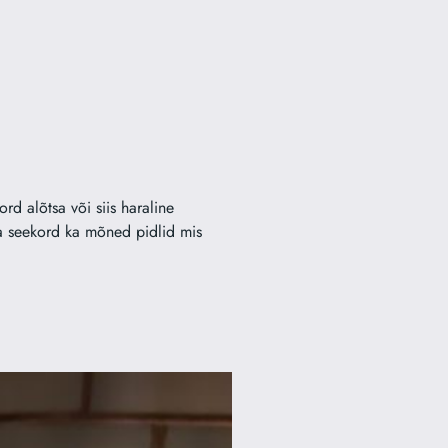
rd alõtsa või siis haraline
ra seekord ka mõned pidlid mis