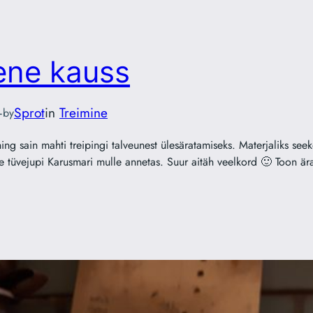
ene kauss
—
Sprot
in
Treimine
by
ng sain mahti treipingi talveunest ülesäratamiseks. Materjaliks seeko
le tüvejupi Karusmari mulle annetas. Suur aitäh veelkord 🙂 Toon ä