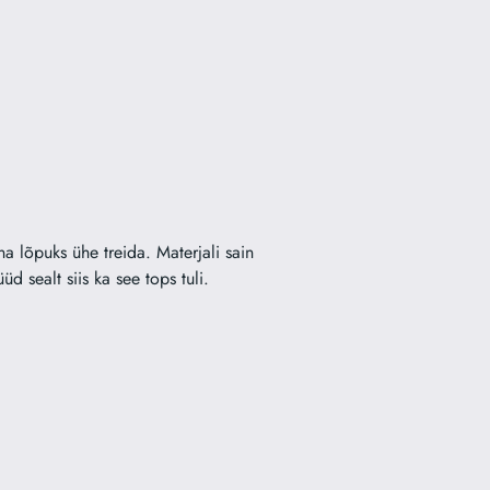
a lõpuks ühe treida. Materjali sain
d sealt siis ka see tops tuli.