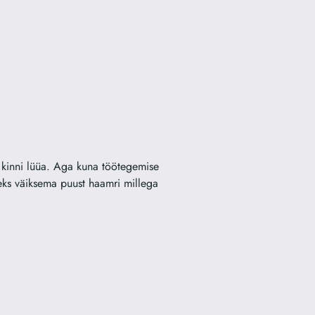
a kinni lüüa. Aga kuna töötegemise
seks väiksema puust haamri millega