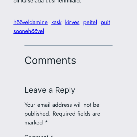
oli katsetada uusi tehnikaid.
hööveldamine
kask
kirves
peitel
puit
soonehöövel
Comments
Leave a Reply
Your email address will not be
published.
Required fields are
marked
*