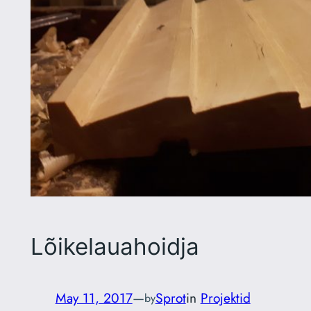
Lõikelauahoidja
May 11, 2017
—
Sprot
in
Projektid
by