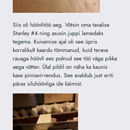
Siis oli höövlitöö aeg. Võtsin oma tavalise
Stanley #4 ning asusin juppi lamedaks
tegema. Kuivamise ajal oli see üpris
korralikult kaardu tõmmanud, kuid terava
rauaga höövli ees polnud see töö väga pikka
aega võttev. Ülal pildil on näha ka kaunis
kase pinnavirvendus. See avaldub just eriti
päras siluhöövliga üle käimist.