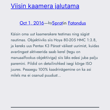
Viisin kaamera jalutama
Oct 1, 2016
—
Sprot
in
Fotondus
by
Käisin oma uut kaamerakere testimas ning sügist
nautimas. Objektiiviks siis Hoya 80-205 HMC 1:3.8,
ja kereks uus Pentax K3 Pärast väikest uurimist, kuidas
avarõngast aktiveerida saab kerel (tegu on
manuaalfookus objektiiviga) siis läks edasi juba palju
paremini. Pildid on detailirohked isegi kõrge ISO
juures. Peaaegu 100% kaadrinägemine on ka asi
milels ma ei osanud puudust…