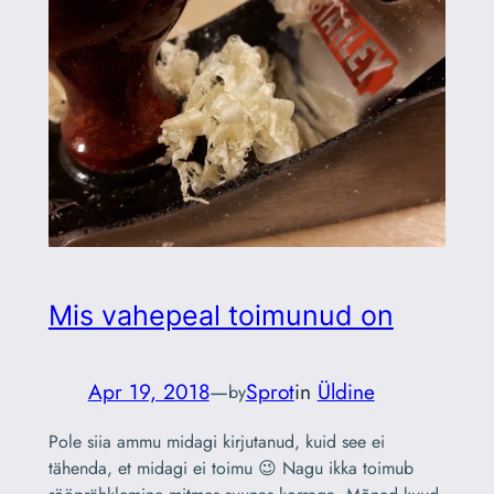
Mis vahepeal toimunud on
Apr 19, 2018
—
Sprot
in
Üldine
by
Pole siia ammu midagi kirjutanud, kuid see ei
tähenda, et midagi ei toimu 😉 Nagu ikka toimub