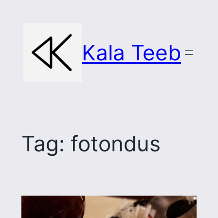
Skip
to
content
Kala Teeb
Tag:
fotondus