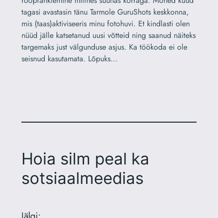
rööprähklemine mitmes suunas korraga. Mõned kuud
tagasi avastasin tänu Tarmole GuruShots keskkonna,
mis (taas)aktiviseeris minu fotohuvi. Et kindlasti olen
nüüd jälle katsetanud uusi võtteid ning saanud näiteks
targemaks just välgunduse asjus. Ka töökoda ei ole
seisnud kasutamata. Lõpuks…
Hoia silm peal ka
sotsiaalmeedias
Jälgi: