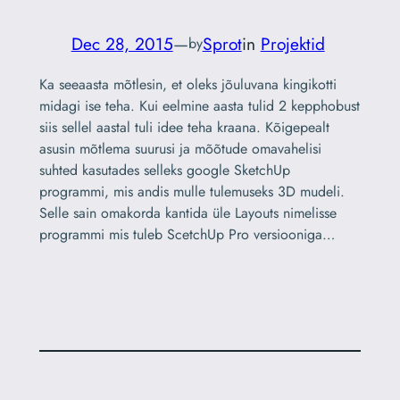
Dec 28, 2015
—
Sprot
in
Projektid
by
Ka seeaasta mõtlesin, et oleks jõuluvana kingikotti
midagi ise teha. Kui eelmine aasta tulid 2 kepphobust
siis sellel aastal tuli idee teha kraana. Kõigepealt
asusin mõtlema suurusi ja mõõtude omavahelisi
suhted kasutades selleks google SketchUp
programmi, mis andis mulle tulemuseks 3D mudeli.
Selle sain omakorda kantida üle Layouts nimelisse
programmi mis tuleb ScetchUp Pro versiooniga…