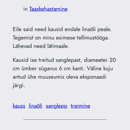
in
Taaskehastamine
Eile said need kausid endale linaõli peale.
Tegemist on minu esimese tellimustööga.
Lähevad need lätimaale.
Kausid ise treitud sanglepast, diameeter 20
cm ümber sügavus 6 cm kanti. Väline kuju
antud ühe muuseumis oleva eksponaadi
järgi.
kauss
linaõli
sanglepp
treimine