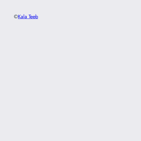
©
Kala Teeb