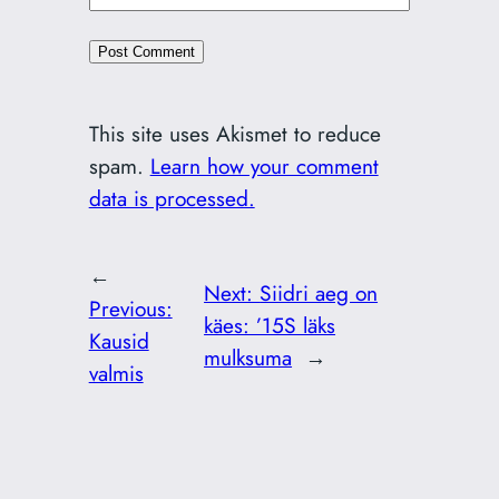
This site uses Akismet to reduce
spam.
Learn how your comment
data is processed.
←
Next:
Siidri aeg on
Previous:
käes: ’15S läks
Kausid
mulksuma
→
valmis