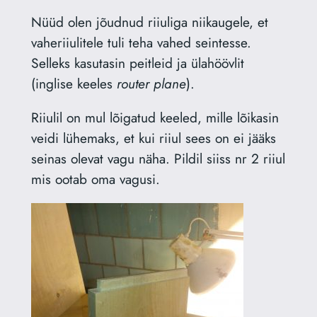
Nüüd olen jõudnud riiuliga niikaugele, et
vaheriiulitele tuli teha vahed seintesse.
Selleks kasutasin peitleid ja ülahöövlit
(inglise keeles
router plane
).
Riiulil on mul lõigatud keeled, mille lõikasin
veidi lühemaks, et kui riiul sees on ei jääks
seinas olevat vagu näha. Pildil siiss nr 2 riiul
mis ootab oma vagusi.