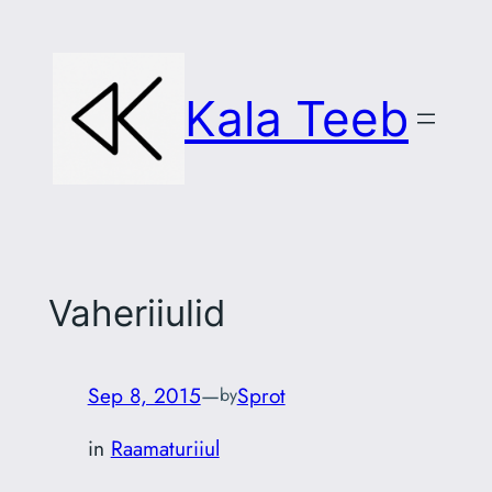
Skip
to
content
Kala Teeb
Vaheriiulid
Sep 8, 2015
—
Sprot
by
in
Raamaturiiul