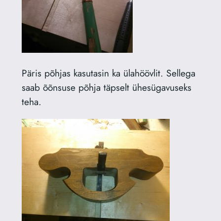
Päris põhjas kasutasin ka ülahöövlit. Sellega
saab õõnsuse põhja täpselt ühesügavuseks
teha.