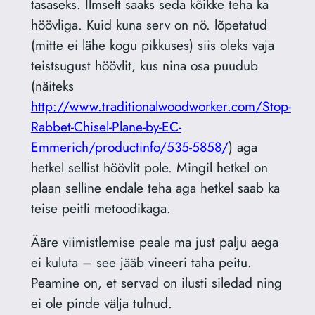
tasaseks. Ilmselt saaks seda kõikke teha ka
höövliga. Kuid kuna serv on nö. lõpetatud
(mitte ei lähe kogu pikkuses) siis oleks vaja
teistsugust höövlit, kus nina osa puudub
(näiteks
http://www.traditionalwoodworker.com/Stop-
Rabbet-Chisel-Plane-by-EC-
Emmerich/productinfo/535-5858/
) aga
hetkel sellist höövlit pole. Mingil hetkel on
plaan selline endale teha aga hetkel saab ka
teise peitli metoodikaga.
Ääre viimistlemise peale ma just palju aega
ei kuluta – see jääb vineeri taha peitu.
Peamine on, et servad on ilusti siledad ning
ei ole pinde välja tulnud.