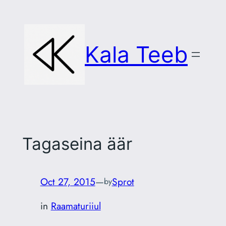
Skip
to
content
Kala Teeb
Tagaseina äär
Oct 27, 2015
—
Sprot
by
in
Raamaturiiul