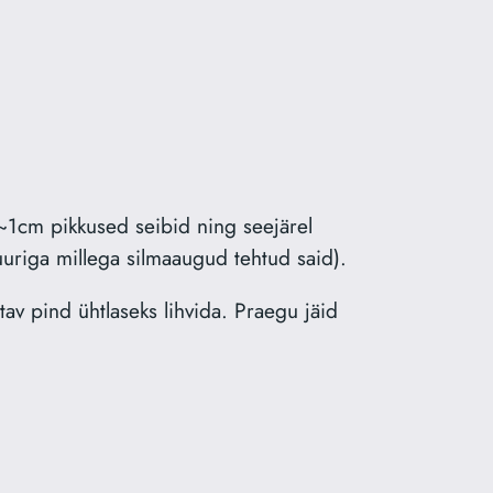
t ~1cm pikkused seibid ning seejärel
uriga millega silmaaugud tehtud said).
av pind ühtlaseks lihvida. Praegu jäid