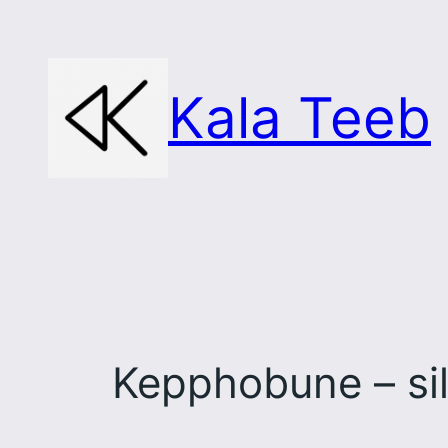
Skip
to
content
Kala Teeb
Kepphobune – si