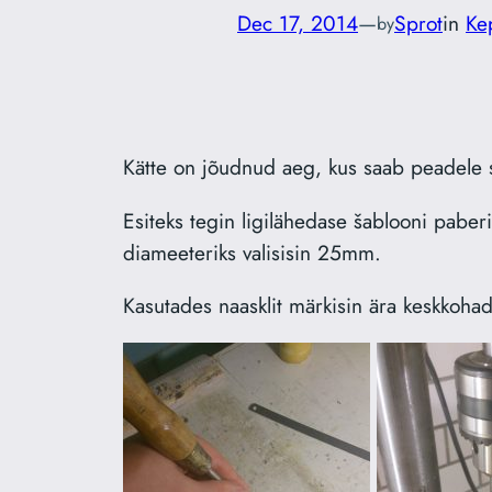
Dec 17, 2014
—
Sprot
in
Ke
by
Kätte on jõudnud aeg, kus saab peadele 
Esiteks tegin ligilähedase
šabloon
i paber
diameeteriks valisisin 25mm.
Kasutades naasklit märkisin ära keskkoha