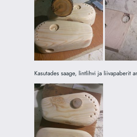
Kasutades saage, lintlihvi ja liivapaberit