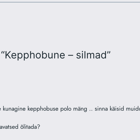
 “Kepphobune – silmad”
e kunagine kepphobuse polo mäng .. sinna käisid muidu
avatsed õlitada?