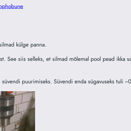
pphobune
silmad külge panna.
ist. See siis selleks, et silmad mõlemal pool pead ikka 
d süvendi puurimiseks. Süvendi enda sügavuseks tuli ~