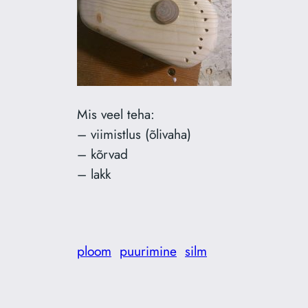
Mis veel teha:
– viimistlus (õlivaha)
– kõrvad
– lakk
ploom
puurimine
silm