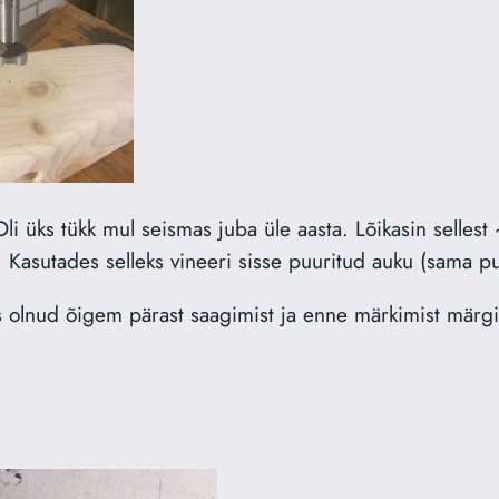
Oli üks tükk mul seismas juba üle aasta. Lõikasin selles
Kasutades selleks vineeri sisse puuritud auku (sama pu
ks olnud õigem pärast saagimist ja enne märkimist märgit