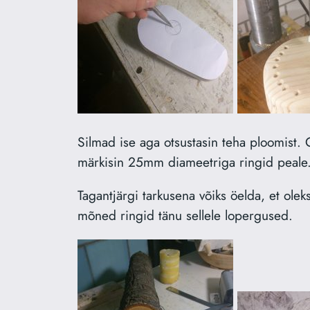
Silmad ise aga otsustasin teha ploomist. 
märkisin 25mm diameetriga ringid peale. 
Tagantjärgi tarkusena võiks öelda, et ole
mõned ringid tänu sellele lopergused.